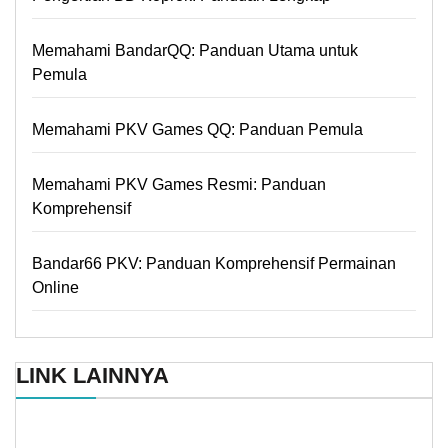
Memahami BandarQQ: Panduan Utama untuk
Pemula
Memahami PKV Games QQ: Panduan Pemula
Memahami PKV Games Resmi: Panduan
Komprehensif
Bandar66 PKV: Panduan Komprehensif Permainan
Online
LINK LAINNYA