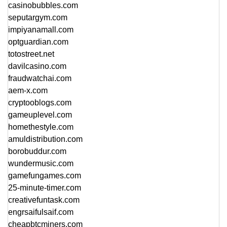
casinobubbles.com
seputargym.com
impiyanamall.com
optguardian.com
totostreet.net
davilcasino.com
fraudwatchai.com
aem-x.com
cryptooblogs.com
gameuplevel.com
homethestyle.com
amuldistribution.com
borobuddur.com
wundermusic.com
gamefungames.com
25-minute-timer.com
creativefuntask.com
engrsaifulsaif.com
cheapbtcminers.com