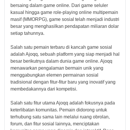
bersaing dalam game online. Dari game seluler
kasual hingga game role-playing online multipemain
masif (MMORPG), game sosial telah menjadi industri
besar yang menghasilkan pendapatan miliaran dolar
setiap tahunnya.
Salah satu pemain terbaru di kancah game sosial
adalah Ajoqq, sebuah platform yang siap menjadi hal
besar berikutnya dalam dunia game online. Ajoqq
menawarkan pengalaman bermain unik yang
menggabungkan elemen permainan sosial
tradisional dengan fitur-fitur baru yang inovatif yang
membedakannya dari kompetisi.
Salah satu fitur utama Ajoqq adalah fokusnya pada
keterlibatan komunitas. Pemain didorong untuk
terhubung satu sama lain melalui ruang obrolan,
forum, dan fitur sosial lainnya, menciptakan