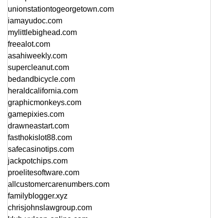
unionstationtogeorgetown.com
iamayudoc.com
mylittlebighead.com
freealot.com
asahiweekly.com
supercleanut.com
bedandbicycle.com
heraldcalifornia.com
graphicmonkeys.com
gamepixies.com
drawneastart.com
fasthokislot88.com
safecasinotips.com
jackpotchips.com
proelitesoftware.com
allcustomercarenumbers.com
familyblogger.xyz
chrisjohnslawgroup.com