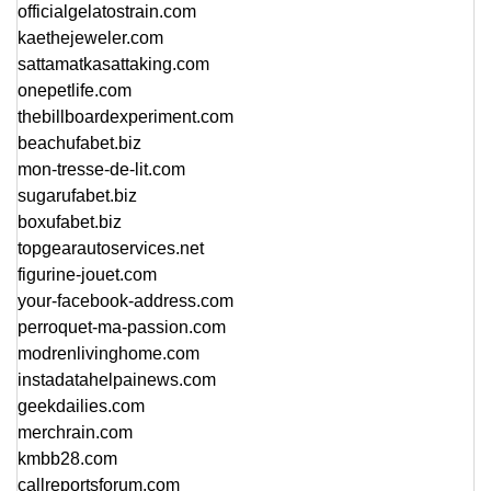
officialgelatostrain.com
kaethejeweler.com
sattamatkasattaking.com
onepetlife.com
thebillboardexperiment.com
beachufabet.biz
mon-tresse-de-lit.com
sugarufabet.biz
boxufabet.biz
topgearautoservices.net
figurine-jouet.com
your-facebook-address.com
perroquet-ma-passion.com
modrenlivinghome.com
instadatahelpainews.com
geekdailies.com
merchrain.com
kmbb28.com
callreportsforum.com