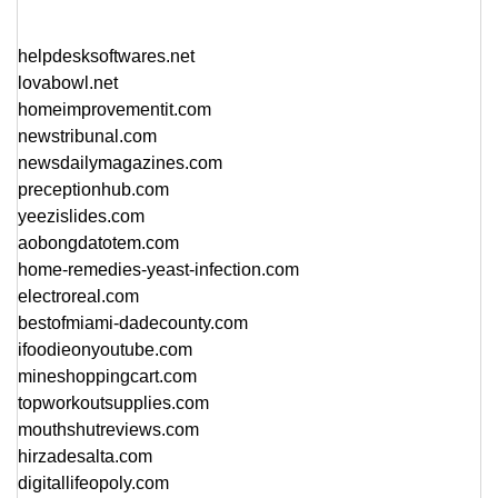
helpdesksoftwares.net
lovabowl.net
homeimprovementit.com
newstribunal.com
newsdailymagazines.com
preceptionhub.com
yeezislides.com
aobongdatotem.com
home-remedies-yeast-infection.com
electroreal.com
bestofmiami-dadecounty.com
ifoodieonyoutube.com
mineshoppingcart.com
topworkoutsupplies.com
mouthshutreviews.com
hirzadesalta.com
digitallifeopoly.com