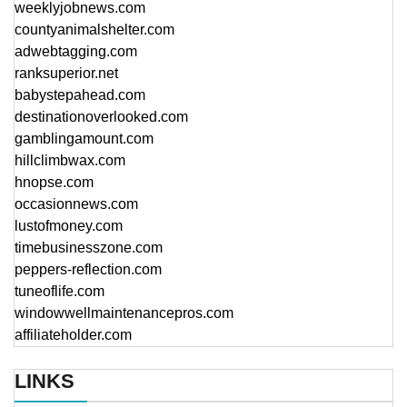
weeklyjobnews.com
countyanimalshelter.com
adwebtagging.com
ranksuperior.net
babystepahead.com
destinationoverlooked.com
gamblingamount.com
hillclimbwax.com
hnopse.com
occasionnews.com
lustofmoney.com
timebusinesszone.com
peppers-reflection.com
tuneoflife.com
windowwellmaintenancepros.com
affiliateholder.com
LINKS