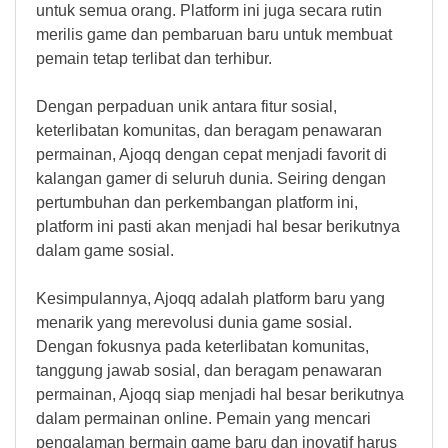
untuk semua orang. Platform ini juga secara rutin
merilis game dan pembaruan baru untuk membuat
pemain tetap terlibat dan terhibur.
Dengan perpaduan unik antara fitur sosial,
keterlibatan komunitas, dan beragam penawaran
permainan, Ajoqq dengan cepat menjadi favorit di
kalangan gamer di seluruh dunia. Seiring dengan
pertumbuhan dan perkembangan platform ini,
platform ini pasti akan menjadi hal besar berikutnya
dalam game sosial.
Kesimpulannya, Ajoqq adalah platform baru yang
menarik yang merevolusi dunia game sosial.
Dengan fokusnya pada keterlibatan komunitas,
tanggung jawab sosial, dan beragam penawaran
permainan, Ajoqq siap menjadi hal besar berikutnya
dalam permainan online. Pemain yang mencari
pengalaman bermain game baru dan inovatif harus