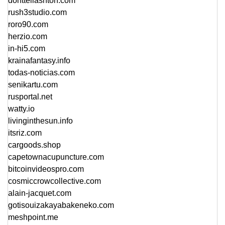
donttellashton.com
rush3studio.com
roro90.com
herzio.com
in-hi5.com
krainafantasy.info
todas-noticias.com
senikartu.com
rusportal.net
watty.io
livinginthesun.info
itsriz.com
cargoods.shop
capetownacupuncture.com
bitcoinvideospro.com
cosmiccrowcollective.com
alain-jacquet.com
gotisouizakayabakeneko.com
meshpoint.me