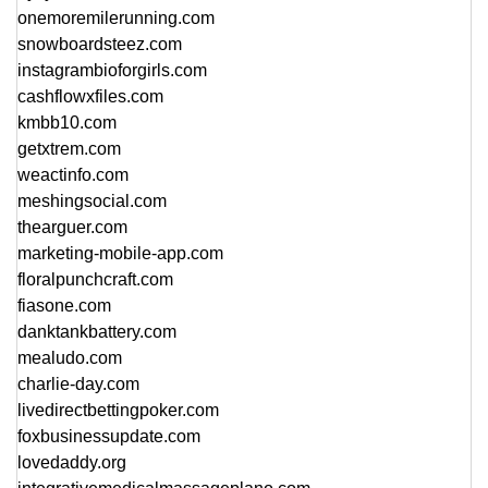
onemoremilerunning.com
snowboardsteez.com
instagrambioforgirls.com
cashflowxfiles.com
kmbb10.com
getxtrem.com
weactinfo.com
meshingsocial.com
thearguer.com
marketing-mobile-app.com
floralpunchcraft.com
fiasone.com
danktankbattery.com
mealudo.com
charlie-day.com
livedirectbettingpoker.com
foxbusinessupdate.com
lovedaddy.org