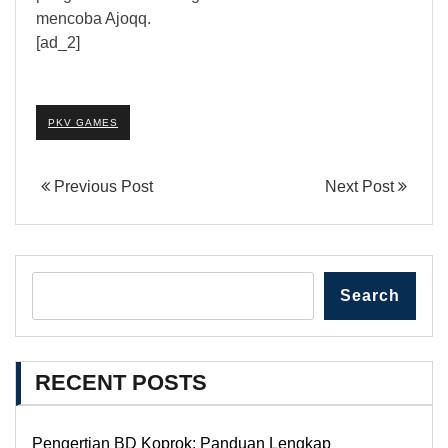
mencoba Ajoqq.
[ad_2]
PKV GAMES
Previous Post
Next Post
Search
RECENT POSTS
Pengertian BD Koprok: Panduan Lengkap