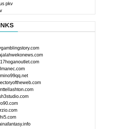
tus pkv
v
INKS
gamblingstory.com
jalahwekonews.com
17hoganoutlet.com
lmanec.com
mino99qq.net
rectoryoftheweb.com
nttellashton.com
sh3studio.com
ro90.com
rzio.com
-hi5.com
ainafantasy.info