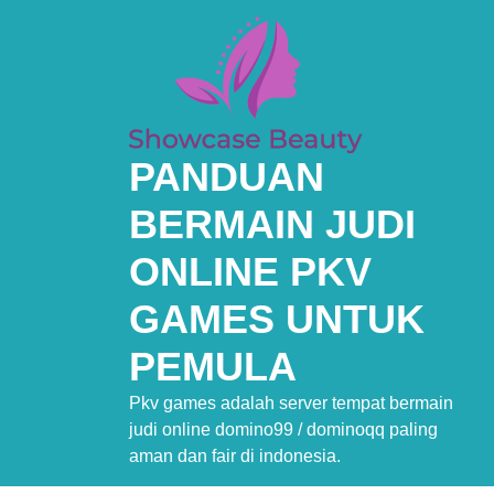
Skip
to
content
PANDUAN
BERMAIN JUDI
ONLINE PKV
GAMES UNTUK
PEMULA
Pkv games adalah server tempat bermain
judi online domino99 / dominoqq paling
aman dan fair di indonesia.