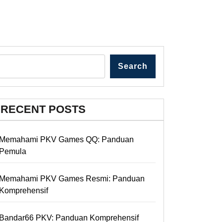
Search
RECENT POSTS
Memahami PKV Games QQ: Panduan
Pemula
Memahami PKV Games Resmi: Panduan
Komprehensif
Bandar66 PKV: Panduan Komprehensif