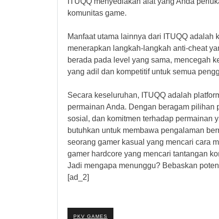
ITUQQ menyediakan alat yang Anda perlukan
komunitas game.
Manfaat utama lainnya dari ITUQQ adalah ko
menerapkan langkah-langkah anti-cheat y
berada pada level yang sama, mencegah k
yang adil dan kompetitif untuk semua peng
Secara keseluruhan, ITUQQ adalah platfor
permainan Anda. Dengan beragam pilihan p
sosial, dan komitmen terhadap permainan
butuhkan untuk membawa pengalaman berma
seorang gamer kasual yang mencari cara 
gamer hardcore yang mencari tantangan kom
Jadi mengapa menunggu? Bebaskan potensi
[ad_2]
PKV GAMES