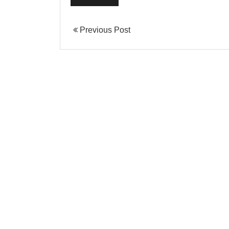
Previous Post