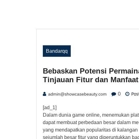
Bandarqq
Bebaskan Potensi Permai
Tinjauan Fitur dan Manfaat
Pos
0
admin@showcasebeauty.com
[ad_1]
Dalam dunia game online, menemukan plat
dapat membuat perbedaan besar dalam men
yang mendapatkan popularitas di kalangan
sejumlah besar fitur yang diperuntukkan b