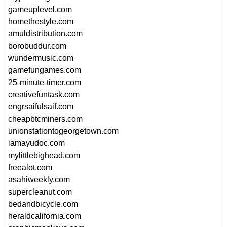
gameuplevel.com
homethestyle.com
amuldistribution.com
borobuddur.com
wundermusic.com
gamefungames.com
25-minute-timer.com
creativefuntask.com
engrsaifulsaif.com
cheapbtcminers.com
unionstationtogeorgetown.com
iamayudoc.com
mylittlebighead.com
freealot.com
asahiweekly.com
supercleanut.com
bedandbicycle.com
heraldcalifornia.com