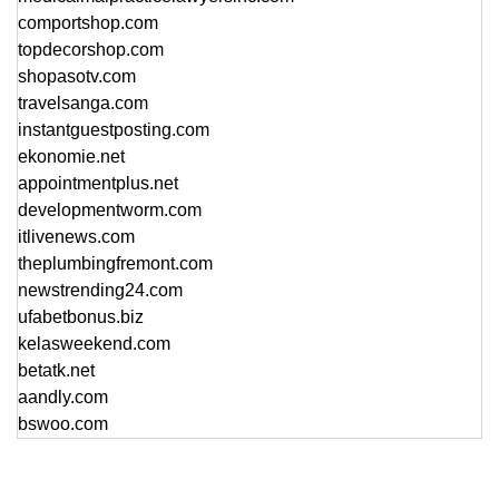
comportshop.com
topdecorshop.com
shopasotv.com
travelsanga.com
instantguestposting.com
ekonomie.net
appointmentplus.net
developmentworm.com
itlivenews.com
theplumbingfremont.com
newstrending24.com
ufabetbonus.biz
kelasweekend.com
betatk.net
aandly.com
bswoo.com