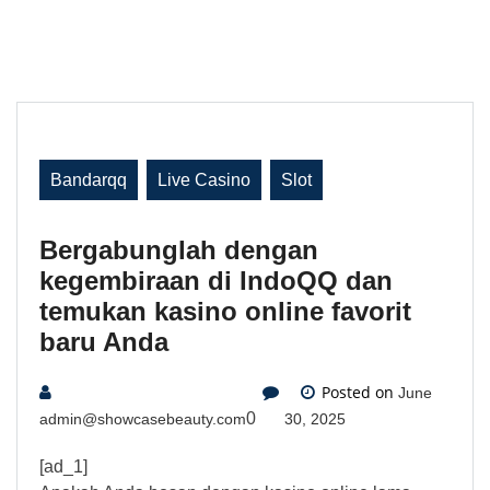
Bandarqq
Live Casino
Slot
Bergabunglah dengan
kegembiraan di IndoQQ dan
temukan kasino online favorit
baru Anda
Posted on
June
0
admin@showcasebeauty.com
30, 2025
[ad_1]