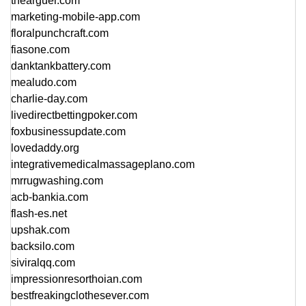
thearguer.com
marketing-mobile-app.com
floralpunchcraft.com
fiasone.com
danktankbattery.com
mealudo.com
charlie-day.com
livedirectbettingpoker.com
foxbusinessupdate.com
lovedaddy.org
integrativemedicalmassageplano.com
mrrugwashing.com
acb-bankia.com
flash-es.net
upshak.com
backsilo.com
siviralqq.com
impressionresorthoian.com
bestfreakingclothesever.com