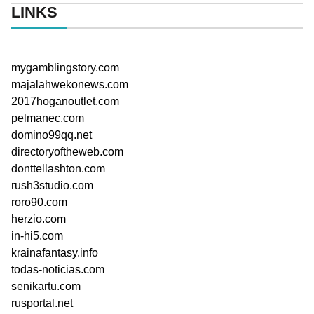
LINKS
mygamblingstory.com
majalahwekonews.com
2017hoganoutlet.com
pelmanec.com
domino99qq.net
directoryoftheweb.com
donttellashton.com
rush3studio.com
roro90.com
herzio.com
in-hi5.com
krainafantasy.info
todas-noticias.com
senikartu.com
rusportal.net