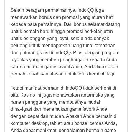
Selain beragam permainannya, IndoQQ juga
menawarkan bonus dan promosi yang murah hati
kepada para pemainnya. Dari bonus selamat datang
untuk pemain baru hingga promosi berkelanjutan
untuk pelanggan yang loyal, selalu ada banyak
peluang untuk mendapatkan uang tunai tambahan
dan putaran gratis di IndoQQ. Plus, dengan program
loyalitas yang memberi penghargaan kepada Anda
karena bermain game favorit Anda, Anda tidak akan
pernah kehabisan alasan untuk terus kembali lagi.
Tetapi manfaat bermain di IndoQQ tidak berhenti di
situ. Kasino ini juga menawarkan antarmuka yang
ramah pengguna yang membuatnya mudah
dinavigasi dan menemukan game favorit Anda
dengan cepat dan mudah. Apakah Anda bermain di
komputer desktop, tablet, atau ponsel cerdas Anda,
Anda dapat menikmati pengalaman bermain game