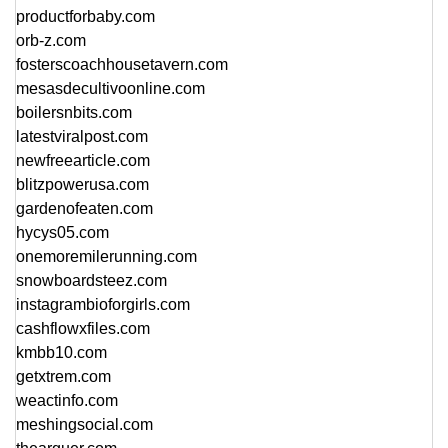
productforbaby.com
orb-z.com
fosterscoachhousetavern.com
mesasdecultivoonline.com
boilersnbits.com
latestviralpost.com
newfreearticle.com
blitzpowerusa.com
gardenofeaten.com
hycys05.com
onemoremilerunning.com
snowboardsteez.com
instagrambioforgirls.com
cashflowxfiles.com
kmbb10.com
getxtrem.com
weactinfo.com
meshingsocial.com