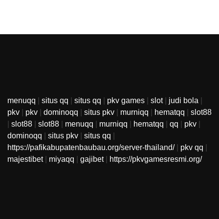
menuqq
|
situs qq
|
situs qq
|
pkv games
|
slot
|
judi bola
|
pkv
|
pkv
|
dominoqq
|
situs pkv
|
murniqq
|
hematqq
|
slot88
|
slot88
|
slot88
|
menuqq
|
murniqq
|
hematqq
|
qq
|
pkv
|
dominoqq
|
situs pkv
|
situs qq
|
https://pafikabupatenbaubau.org/server-thailand/
|
pkv qq
|
majestibet
|
miyaqq
|
gajibet
|
https://pkvgamesresmi.org/