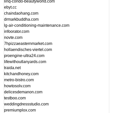
linq-condo-beautyworld.com
ebyt.cc
chaindaohang.com
drmarkbuddha.com
lg-air-conditioning-maintenance.com
infoorator.com
novte.com
7hpizzaeasternmarket.com
hollaendisches-viertel.com
proengine-ultra24.com
lifewithoutlanyards.com
traida.net
kitchandhoney.com
metro-bistro.com
howtosolv.com
delicesdemanon.com
testboo.com
weddingdressstudio.com
premiumplox.com