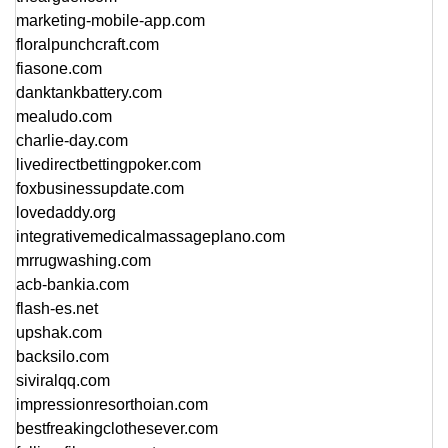
marketing-mobile-app.com
floralpunchcraft.com
fiasone.com
danktankbattery.com
mealudo.com
charlie-day.com
livedirectbettingpoker.com
foxbusinessupdate.com
lovedaddy.org
integrativemedicalmassageplano.com
mrrugwashing.com
acb-bankia.com
flash-es.net
upshak.com
backsilo.com
siviralqq.com
impressionresorthoian.com
bestfreakingclothesever.com