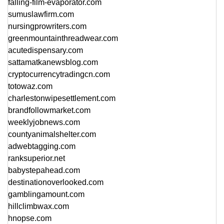
falling-film-evaporator.com
sumuslawfirm.com
nursingprowriters.com
greenmountainthreadwear.com
acutedispensary.com
sattamatkanewsblog.com
cryptocurrencytradingcn.com
totowaz.com
charlestonwipesettlement.com
brandfollowmarket.com
weeklyjobnews.com
countyanimalshelter.com
adwebtagging.com
ranksuperior.net
babystepahead.com
destinationoverlooked.com
gamblingamount.com
hillclimbwax.com
hnopse.com