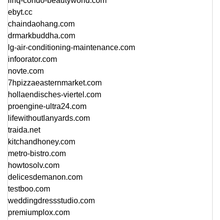
linq-condo-beautyworld.com
ebyt.cc
chaindaohang.com
drmarkbuddha.com
lg-air-conditioning-maintenance.com
infoorator.com
novte.com
7hpizzaeasternmarket.com
hollaendisches-viertel.com
proengine-ultra24.com
lifewithoutlanyards.com
traida.net
kitchandhoney.com
metro-bistro.com
howtosolv.com
delicesdemanon.com
testboo.com
weddingdressstudio.com
premiumplox.com