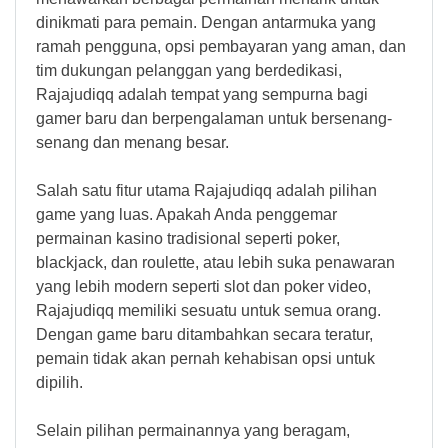
dinikmati para pemain. Dengan antarmuka yang
ramah pengguna, opsi pembayaran yang aman, dan
tim dukungan pelanggan yang berdedikasi,
Rajajudiqq adalah tempat yang sempurna bagi
gamer baru dan berpengalaman untuk bersenang-
senang dan menang besar.
Salah satu fitur utama Rajajudiqq adalah pilihan
game yang luas. Apakah Anda penggemar
permainan kasino tradisional seperti poker,
blackjack, dan roulette, atau lebih suka penawaran
yang lebih modern seperti slot dan poker video,
Rajajudiqq memiliki sesuatu untuk semua orang.
Dengan game baru ditambahkan secara teratur,
pemain tidak akan pernah kehabisan opsi untuk
dipilih.
Selain pilihan permainannya yang beragam,