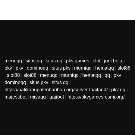
menuqq
|
situs qq
|
situs qq
|
pkv games
|
slot
|
judi bola
|
pkv
|
pkv
|
dominoqq
|
situs pkv
|
murniqq
|
hematqq
|
slot88
|
slot88
|
slot88
|
menuqq
|
murniqq
|
hematqq
|
qq
|
pkv
|
dominoqq
|
situs pkv
|
situs qq
|
https://pafikabupatenbaubau.org/server-thailand/
|
pkv qq
|
majestibet
|
miyaqq
|
gajibet
|
https://pkvgamesresmi.org/