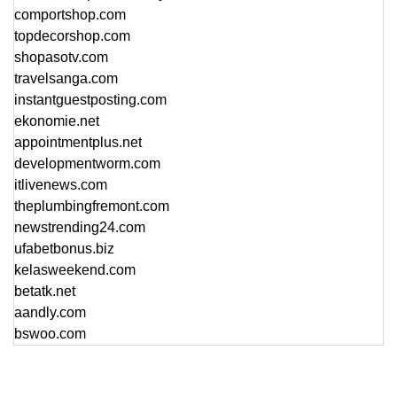
comportshop.com
topdecorshop.com
shopasotv.com
travelsanga.com
instantguestposting.com
ekonomie.net
appointmentplus.net
developmentworm.com
itlivenews.com
theplumbingfremont.com
newstrending24.com
ufabetbonus.biz
kelasweekend.com
betatk.net
aandly.com
bswoo.com