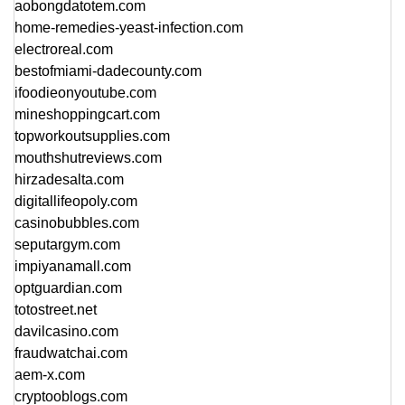
aobongdatotem.com
home-remedies-yeast-infection.com
electroreal.com
bestofmiami-dadecounty.com
ifoodieonyoutube.com
mineshoppingcart.com
topworkoutsupplies.com
mouthshutreviews.com
hirzadesalta.com
digitallifeopoly.com
casinobubbles.com
seputargym.com
impiyanamall.com
optguardian.com
totostreet.net
davilcasino.com
fraudwatchai.com
aem-x.com
cryptooblogs.com