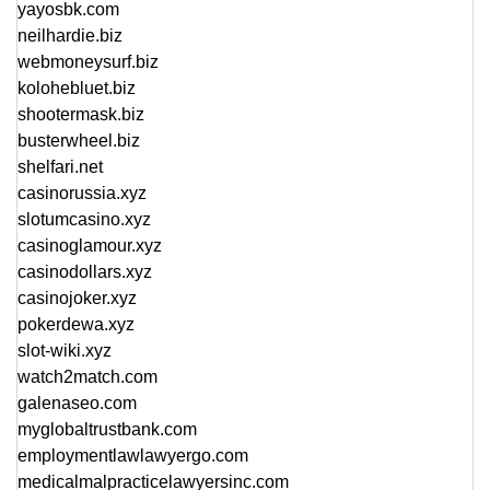
yayosbk.com
neilhardie.biz
webmoneysurf.biz
kolohebluet.biz
shootermask.biz
busterwheel.biz
shelfari.net
casinorussia.xyz
slotumcasino.xyz
casinoglamour.xyz
casinodollars.xyz
casinojoker.xyz
pokerdewa.xyz
slot-wiki.xyz
watch2match.com
galenaseo.com
myglobaltrustbank.com
employmentlawlawyergo.com
medicalmalpracticelawyersinc.com