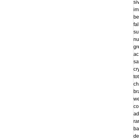
si
im
be
fa
su
nu
gr
ac
sa
cr
to
ch
br
we
co
ad
ra
ba
de