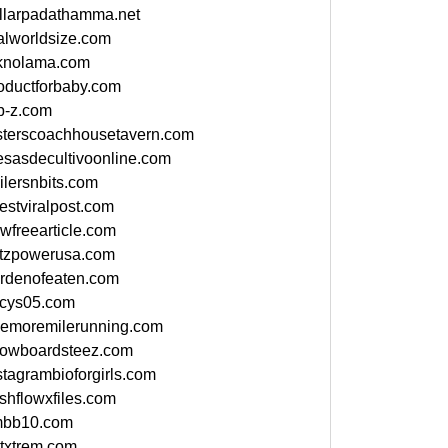
llarpadathamma.net
alworldsize.com
knolama.com
oductforbaby.com
b-z.com
sterscoachhousetavern.com
sasdecultivoonline.com
ilersnbits.com
testviralpost.com
wfreearticle.com
itzpowerusa.com
rdenofeaten.com
cys05.com
emoremilerunning.com
owboardsteez.com
stagrambioforgirls.com
shflowxfiles.com
mbb10.com
txtrem.com