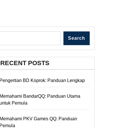
Search
RECENT POSTS
Pengertian BD Koprok: Panduan Lengkap
Memahami BandarQQ: Panduan Utama
untuk Pemula
Memahami PKV Games QQ: Panduan
Pemula