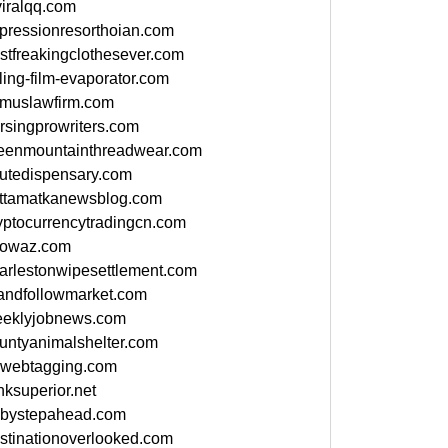
viralqq.com
pressionresorthoian.com
stfreakingclothesever.com
lling-film-evaporator.com
muslawfirm.com
rsingprowriters.com
eenmountainthreadwear.com
utedispensary.com
ttamatkanewsblog.com
yptocurrencytradingcn.com
towaz.com
arlestonwipesettlement.com
andfollowmarket.com
eklyjobnews.com
untyanimalshelter.com
webtagging.com
nksuperior.net
bystepahead.com
stinationoverlooked.com