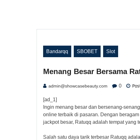
Bandarqq
SBOBET
Slot
Menang Besar Bersama Ratu
Pos
0
admin@showcasebeauty.com
[ad_1]
Ingin menang besar dan bersenang-senang 
online terbaik di pasaran. Dengan beraga
jackpot besar, Ratuqq adalah tempat yang 
Salah satu daya tarik terbesar Ratuqq ada