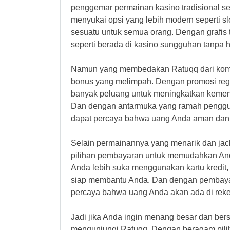
penggemar permainan kasino tradisional sepe
menyukai opsi yang lebih modern seperti slo
sesuatu untuk semua orang. Dengan grafis
seperti berada di kasino sungguhan tanpa
Namun yang membedakan Ratuqq dari kompe
bonus yang melimpah. Dengan promosi reg
banyak peluang untuk meningkatkan keme
Dan dengan antarmuka yang ramah penggu
dapat percaya bahwa uang Anda aman dan t
Selain permainannya yang menarik dan jac
pilihan pembayaran untuk memudahkan An
Anda lebih suka menggunakan kartu kredit, 
siap membantu Anda. Dan dengan pembayar
percaya bahwa uang Anda akan ada di rek
Jadi jika Anda ingin menang besar dan be
mengunjungi Ratuqq. Dengan beragam piliha