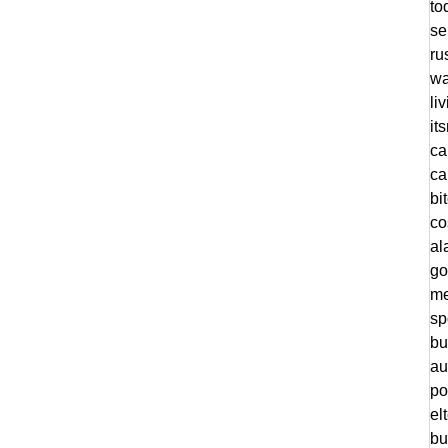
to
se
ru
wa
li
it
ca
ca
bi
co
al
go
me
sp
bu
au
po
el
bu