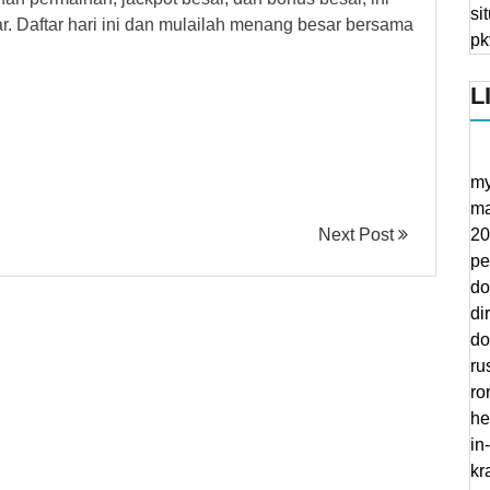
si
sar. Daftar hari ini dan mulailah menang besar bersama
pk
L
my
ma
Next Post
20
pe
do
di
do
ru
ro
he
in
kr