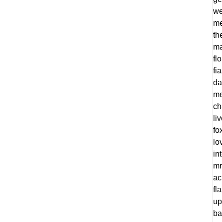
we
me
th
ma
fl
fi
da
me
ch
li
fo
lo
in
mr
ac
fl
up
ba