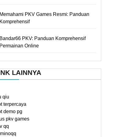
Memahami PKV Games Resmi: Panduan
Komprehensif
Bandar66 PKV: Panduan Komprehensif
Permainan Online
INK LAINNYA
u qiu
ot terpercaya
ot demo pg
tus pkv games
v qq
minoqq