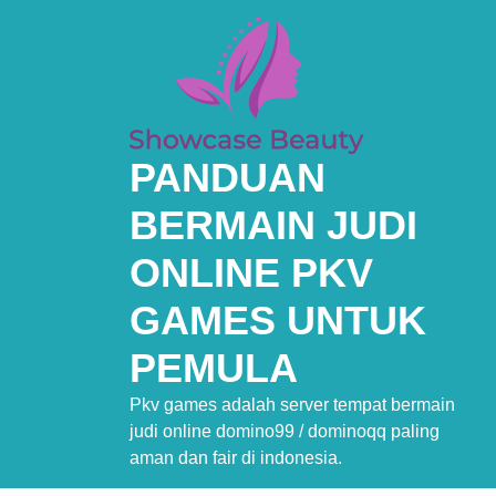
Skip
to
content
PANDUAN
BERMAIN JUDI
ONLINE PKV
GAMES UNTUK
PEMULA
Pkv games adalah server tempat bermain
judi online domino99 / dominoqq paling
aman dan fair di indonesia.