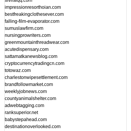
siviralqq.com
impressionresorthoian.com
bestfreakingclothesever.com
falling-film-evaporator.com
sumuslawfirm.com
nursingprowriters.com
greenmountainthreadwear.com
acutedispensary.com
sattamatkanewsblog.com
cryptocurrencytradingcn.com
totowaz.com
charlestonwipesettlement.com
brandfollowmarket.com
weeklyjobnews.com
countyanimalshelter.com
adwebtagging.com
ranksuperior.net
babystepahead.com
destinationoverlooked.com