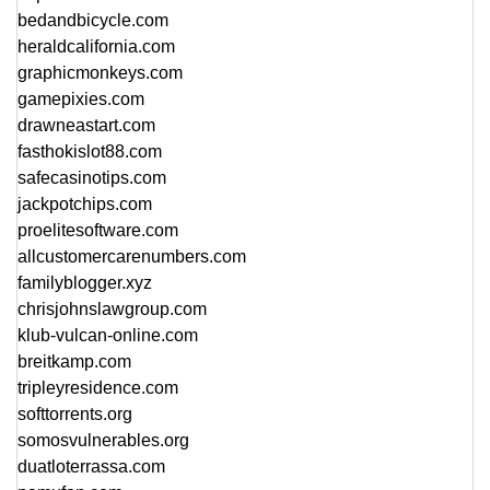
bedandbicycle.com
heraldcalifornia.com
graphicmonkeys.com
gamepixies.com
drawneastart.com
fasthokislot88.com
safecasinotips.com
jackpotchips.com
proelitesoftware.com
allcustomercarenumbers.com
familyblogger.xyz
chrisjohnslawgroup.com
klub-vulcan-online.com
breitkamp.com
tripleyresidence.com
softtorrents.org
somosvulnerables.org
duatloterrassa.com