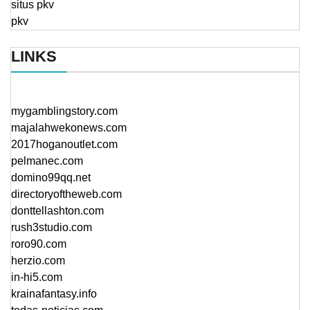
situs pkv
pkv
LINKS
mygamblingstory.com
majalahwekonews.com
2017hoganoutlet.com
pelmanec.com
domino99qq.net
directoryoftheweb.com
donttellashton.com
rush3studio.com
roro90.com
herzio.com
in-hi5.com
krainafantasy.info