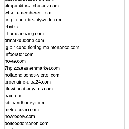
akupunktur-ambulanz.com
whatiremembered.com
linq-condo-beautyworld.com
ebyt.cc
chaindaohang.com
drmarkbuddha.com
lg-air-conditioning-maintenance.com
infoorator.com
novte.com
7hpizzaeasternmarket.com
hollaendisches-viertel.com
proengine-ultra24.com
lifewithoutlanyards.com
traida.net
kitchandhoney.com
metro-bistro.com
howtosolv.com
delicesdemanon.com