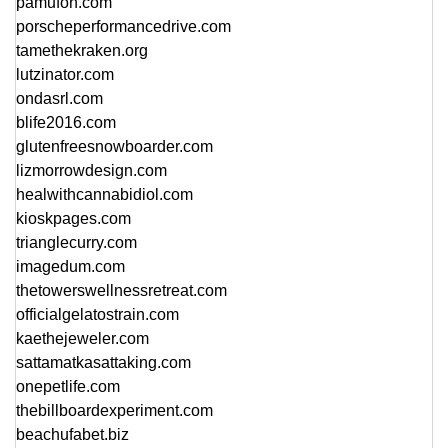
pamufon.com
porscheperformancedrive.com
tamethekraken.org
lutzinator.com
ondasrl.com
blife2016.com
glutenfreesnowboarder.com
lizmorrowdesign.com
healwithcannabidiol.com
kioskpages.com
trianglecurry.com
imagedum.com
thetowerswellnessretreat.com
officialgelatostrain.com
kaethejeweler.com
sattamatkasattaking.com
onepetlife.com
thebillboardexperiment.com
beachufabet.biz