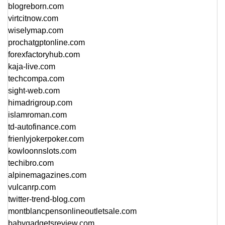
blogreborn.com
virtcitnow.com
wiselymap.com
prochatgptonline.com
forexfactoryhub.com
kaja-live.com
techcompa.com
sight-web.com
himadrigroup.com
islamroman.com
td-autofinance.com
frienlyjokerpoker.com
kowloonnslots.com
techibro.com
alpinemagazines.com
vulcanrp.com
twitter-trend-blog.com
montblancpensonlineoutletsale.com
babygadgetsreview.com